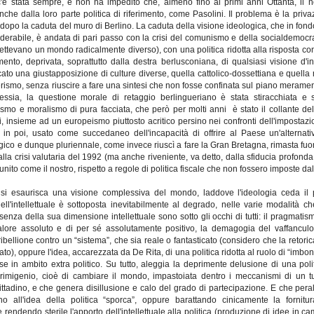
 c'è stata sempre, e non ha impedito che, almeno fino ai primi anni Ottanta, il 
 anche dalla loro parte politica di riferimento, come Pasolini. Il problema è la priva
dopo la caduta del muro di Berlino. La caduta della visione ideologica, che in fond
erabile, è andata di pari passo con la crisi del comunismo e della socialdemocra
ettevano un mondo radicalmente diverso), con una politica ridotta alla risposta con
rimento, deprivata, soprattutto dalla destra berlusconiana, di qualsiasi visione d'
cato una giustapposizione di culture diverse, quella cattolico-dossettiana e quella
erismo, senza riuscire a fare una sintesi che non fosse confinata sul piano meramen
essia, la questione morale di retaggio berlingueriano è stata stiracchiata e 
smo e moralismo di pura facciata, che però per molti anni
è stato il collante d
i, insieme ad un europeismo piuttosto acritico persino nei confronti dell'impostazi
ht in poi, usato come succedaneo dell'incapacità di offrire al Paese un'alternat
tegico e dunque pluriennale, come invece riuscì a fare la Gran Bretagna, rimasta fuor
lla crisi valutaria del 1992 (ma anche riveniente, va detto, dalla sfiducia profonda 
nito come il nostro, rispetto a regole di politica fiscale che non fossero imposte dal
 si esaurisca una visione complessiva del mondo, laddove l'ideologia ceda il
dell'intellettuale è sottoposta inevitabilmente al degrado, nelle varie modalità c
assenza della sua dimensione intellettuale sono sotto gli occhi di tutti: il pragmat
alore assoluto e di per sé assolutamente positivo, la demagogia del vaffanculo
ribellione contro un “sistema”, che sia reale o fantasticato (considero che la retoric
ato), oppure l'idea, accarezzata da De Rita, di una politica ridotta al ruolo di “imbon
prese in ambito extra politico. Su tutto, aleggia la deprimente delusione di una po
rimigenio, cioè di cambiare il mondo, impastoiata dentro i meccanismi di un t
ttadino, e che genera disillusione e calo del grado di partecipazione. E che peralt
no all'idea della politica “sporca”, oppure barattando cinicamente la fornitu
endendo sterile l'apporto dell'intellettuale alla politica (produzione di idee in c