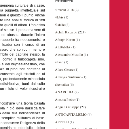
Etichette
egemonia culturale di classe.
4 marzo 2018
(2)
a pugnetta intellettuale sul
non è questo il punto. Anche
41/bis
(1)
e una analisi storica di fatti
5 stelle
(2)
 quelli di allora. L'obiettivo
 sé stesse. Il problema vero di
Achilli Riccardo
(224)
 ed abusata durante l'intero
Adraph Karim
(1)
 rapporto fra neocomunisti e
n leader con il corpo di un
ALBANIA
(1)
 lavoro che coniughi merito e
Alessandro Mustillo
(1)
mbito del capitale stesso, la
 contro il turbocapitalismo.
alfano
(1)
no e del keynesianesimo, che
Allara Cesare
(1)
a di produttori contraria al
onsenta agli sfruttati ed ai
Almeyra Guillermo
(1)
rtà, profondamente minacciato
istributivo, fuori dal culto
alternativa
(6)
rifiuto di voler ricostruire
ANARCHIA
(2)
Ancona Pietro
(1)
 ricostruire una teoria basata
Angiuli Giuseppe
(22)
ola in ciò, deve darsi da fare
mo della sua indipendenza di
ANTICAPITALISMO
(4)
la semplice militanza di base.
APPELLI
(1)
riconoscere l'esigenza della
ocentrismo edonistico tipico