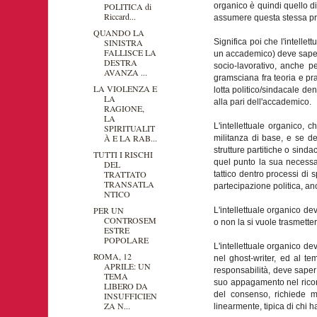
POLITICA di
organico è quindi quello di 
Riccard...
assumere questa stessa pro
QUANDO LA
SINISTRA
Significa poi che l'intelle
FALLISCE LA
un accademico) deve saper 
DESTRA
socio-lavorativo, anche pe
AVANZA ...
gramsciana fra teoria e pras
LA VIOLENZA E
lotta politico/sindacale dent
LA
alla pari dell'accademico.
RAGIONE,
LA
L'intellettuale organico, 
SPIRITUALIT
À E LA RAB...
militanza di base, e se de
strutture partitiche o sinda
TUTTI I RISCHI
quel punto la sua necessa
DEL
TRATTATO
tattico dentro processi di 
TRANSATLA
partecipazione politica, a
NTICO
PER UN
L'intellettuale organico d
CONTROSEM
o non la si vuole trasmette
ESTRE
POPOLARE
L'intellettuale organico dev
ROMA, 12
nel ghost-writer, ed al te
APRILE: UN
responsabilità, deve saper f
TEMA
suo appagamento nel ricono
LIBERO DA
del consenso, richiede me
INSUFFICIEN
ZA N...
linearmente, tipica di chi 