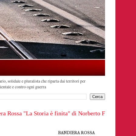
o, solidale e pluralista che riparta dai territori per
ientale e contro ogni guerra
ssa "La Storia è finita" di Norberto Fragiacomo
BANDIERA ROSSA