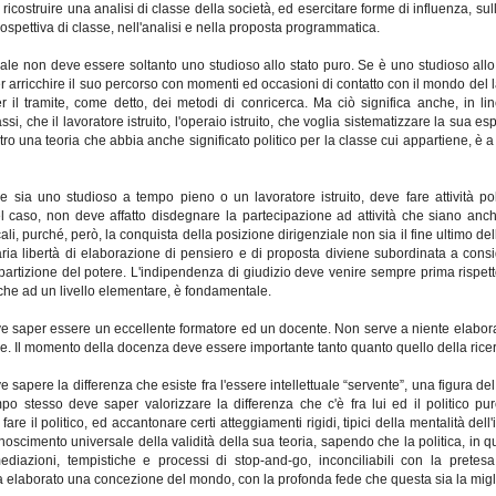
ricostruire una analisi di classe della società, ed esercitare forme di influenza, sull
spettiva di classe, nell'analisi e nella proposta programmatica.
ttuale non deve essere soltanto uno studioso allo stato puro. Se è uno studioso all
arricchire il suo percorso con momenti ed occasioni di contatto con il mondo del l
r il tramite, come detto, dei metodi di conricerca. Ma ciò significa anche, in li
si, che il lavoratore istruito, l'operaio istruito, che voglia sistematizzare la sua esp
ro una teoria che abbia anche significato politico per la classe cui appartiene, è a tutt
che sia uno studioso a tempo pieno o un lavoratore istruito, deve fare attività pol
l caso, non deve affatto disdegnare la partecipazione ad attività che siano anch
cali, purché, però, la conquista della posizione dirigenziale non sia il fine ultimo del
ria libertà di elaborazione di pensiero e di proposta diviene subordinata a cons
spartizione del potere. L'indipendenza di giudizio deve venire sempre prima rispetto
nche ad un livello elementare, è fondamentale.
eve saper essere un eccellente formatore ed un docente. Non serve a niente elabora
re. Il momento della docenza deve essere importante tanto quanto quello della ricer
e sapere la differenza che esiste fra l'essere intellettuale “servente”, una figura del 
mpo stesso deve saper valorizzare la differenza che c'è fra lui ed il politico puro
are il politico, ed accantonare certi atteggiamenti rigidi, tipici della mentalità dell'i
scimento universale della validità della sua teoria, sapendo che la politica, in 
diazioni, tempistiche e processi di stop-and-go, inconciliabili con la pretes
ha elaborato una concezione del mondo, con la profonda fede che questa sia la migl