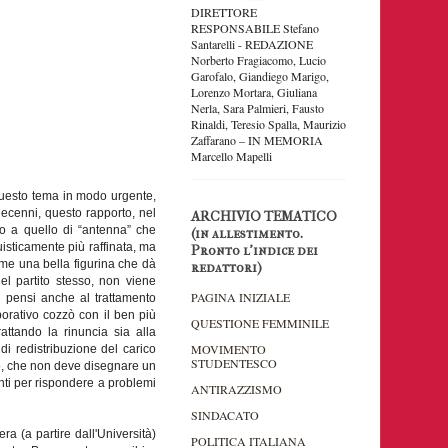
DIRETTORE
RESPONSABILE Stefano
Santarelli - REDAZIONE
Norberto Fragiacomo, Lucio
Garofalo, Giandiego Marigo,
Lorenzo Mortara, Giuliana
Nerla, Sara Palmieri, Fausto
Rinaldi, Teresio Spalla, Maurizio
Zaffarano – IN MEMORIA
Marcello Mapelli
o questo tema in modo urgente,
decenni, questo rapporto, nel
ARCHIVIO TEMATICO
tto a quello di “antenna” che
(in allestimento.
uisticamente più raffinata, ma
Pronto l'indice dei
ome una bella figurina che dà
redattori)
del partito stesso, non viene
PAGINA INIZIALE
i pensi anche al trattamento
orativo cozzò con il ben più
QUESTIONE FEMMINILE
attando la rinuncia sia alla
MOVIMENTO
i redistribuzione del carico
STUDENTESCO
ico, che non deve disegnare un
nti per rispondere a problemi
ANTIRAZZISMO
SINDACATO
era (a partire dall'Università)
POLITICA ITALIANA