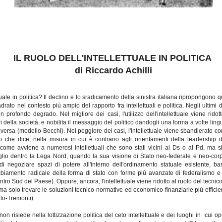
IL RUOLO DELL'INTELLETTUALE IN POLITICA
di Riccardo Achilli
ettuale in politica? Il declino e lo sradicamento della sinistra italiana ripropongon
ato nel contesto più ampio del rapporto fra intellettuali e politica. Negli ultimi 
 profondo degrado. Nel migliore dei casi, l'utilizzo dell'intellettuale viene rido
ri della società, e nobilita il messaggio del politico dandogli una forma a volte ling
versa (modello-Becchi). Nel peggiore dei casi, l'intellettuale viene sbandierato c
lo che dice, nella misura in cui è contrario agli orientamenti della leadership 
come avviene a numerosi intellettuali che sono stati vicini ai Ds o al Pd, ma s
glio dentro la Lega Nord, quando la sua visione di Stato neo-federale e neo-corp
i negoziare spazi di potere all'interno dell'ordinamento statuale esistente, bar
iamento radicale della forma di stato con forme più avanzate di federalismo e d
entro Sud del Paese). Oppure, ancora, l'intellettuale viene ridotto al ruolo del tecn
ma solo trovare le soluzioni tecnico-normative ed economico-finanziarie più efficie
llo-Tremonti).
n risiede nella lottizzazione politica del ceto intellettuale e dei luoghi in
cui op