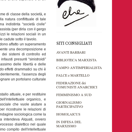
same di classe della società, e
la natura conflittuale di tale
na indistinta “società civile”
assista (per dirla con il gergo
zi le relazioni sociali in un
e cadute sotto il tavolo.
SITI CONSIGLIATI
endono affatto un superamento
icemente una decomposizione e
AVANTI BARBARI
 dei sistemi di controllo ed
nfausti presunti “sinistroidi”
BIBLIOTECA MARXISTA
assimo delle libertà e delle
CAMPO ANTIMPERIALISTA
o effetti drammatici su chi è
videntemente, l'assenza degli
FALCE e MARTELLO
isegnare un portolano culturale
FEDERAZIONE dei
COMUNISTI ANARCHICI
FEMMINISMO A SUD
allo attuale, e per restituire
'intellettuale organico, e
GIORNALISMO
e sociale che vuole aiutare a
PARTECIPATIVO
r ricostruire le relazioni di
HOMOLAICUS
'indagine sociologica come la
a intendeva Alquati, ovvero
IN DIFESA DEL
processo dialettico nel quale
MARXISMO
mo compito dell'intellettuale