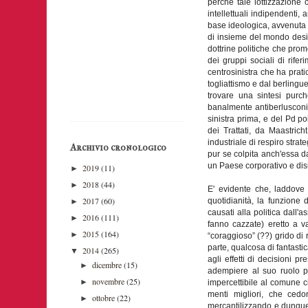
perché tale lottizzazione
intellettuali indipendenti,
base ideologica, avvenuta 
di insieme del mondo desid
dottrine politiche che prom
dei gruppi sociali di rife
centrosinistra che ha prati
togliattismo e dal berlingu
trovare una sintesi purch
banalmente antiberlusconi
sinistra prima, e del Pd po
dei Trattati, da Maastric
industriale di respiro stra
Archivio cronologico
pur se colpita anch'essa da
un Paese corporativo e disu
2019
(11)
►
2018
(44)
►
E' evidente che, laddove
2017
(60)
quotidianità, la funzione 
►
causati alla politica dall'
2016
(111)
►
fanno cazzate) eretto a v
2015
(164)
►
“coraggioso” (??) grido di 
parte, qualcosa di fantastic
2014
(265)
▼
agli effetti di decisioni 
dicembre
(15)
►
adempiere al suo ruolo p
novembre
(25)
►
impercettibile al comune ci
menti migliori, che cedo
ottobre
(22)
►
mercantilizzando e dunque r