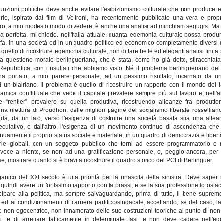
e funzioni politiche deve anche evitare l'esibizionismo culturale che non produce 
o, ispirato dal film di Veltroni, ha recentemente pubblicato una vera e propri
ltro, a mio modesto modo di vedere, è anche una analisi ad minchiam segugis. Ma 
a perfetta, mi chiedo, nell'Italia attuale, quanta egemonia culturale possa produrr
ni fa, in una società ed in un quadro politico ed economico completamente diversi da
è quello di ricostruire egemonia culturale, non di fare belle ed eleganti analisi fini a
la questione morale berlingueriana, che è stata, come ho già detto, stiracchiata
epubblica, con i risultati che abbiamo visto. Né il problema berlingueriano del
 ha portato, a mio parere personale, ad un pessimo risultato, incarnato da u
i un blairiano. Il problema è quello di ricostruire un rapporto con il mondo del
amica conflittuale che vede il capitale prevalere sempre più sul lavoro e, nell'a
“rentier” prevalere su quella produttiva, ricostruendo alleanze fra produttori
a rilettura di Proudhon, delle migliori pagine del socialismo liberale rossellia
da, da un lato, verso l'esigenza di costruire una società basata sua una alleanz
eculativo, e dall'altro, l'esigenza di un movimento continuo di ascendenza che c
tinuamente il proprio status sociale e materiale, in un quadro di democrazia e libe
arie globali, con un soggetto pubblico che torni ad essere programmatorio e red
vece a niente, se non ad una gratificazione personale, o, peggio ancora, per un 
e, mostrare quanto si è bravi a ricostruire il quadro storico del PCI di Berlinguer.
 organico del XXI secolo è una priorità per la rinascita della sinistra. Deve saper
e quindi avere un fortissimo rapporto con la prassi, e se la sua professione lo ostac
ecipare alla politica, ma sempre salvaguardando, prima di tutto, il bene supre
li ed ai condizionamenti di carriera partitico/sindacale, accettando, se del caso, 
 non egocentrico, non innamorato delle sue costruzioni teoriche al punto di non 
ni, e di arretrare tatticamente in determinate fasi, e non deve cadere nell'eg