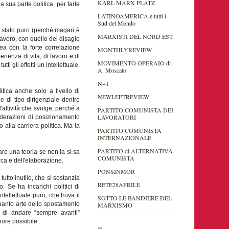
KARL MARX PLATZ
a sua parte politica, per farle
LATINOAMERICA e tutti i
Sud del Mondo
o stato puro (perché magari è
MARXISTI DEL NORD EST
avoro, con quello del disagio
nea con la forte correlazione
MONTHLYREVIEW
erienza di vita, di lavoro e di
MOVIMENTO OPERAIO di
i gli effetti un intellettuale,
A. Moscato
N+1
itica anche solo a livello di
NEWLEFTREVIEW
e di tipo dirigenziale dentro
l'attività che svolge, perché a
PARTITO COMUNISTA DEI
LAVORATORI
iderazioni di posizionamento
 alla carriera politica. Ma la
PARTITO COMUNISTA
INTERNAZIONALE
PARTITO di ALTERNATIVA
re una teoria se non la si sa
COMUNISTA
ca e dell'elaborazione.
PONSINMOR
tutto inutile, che si sostanzia
RETE28APRILE
. Se ha incarichi politici di
ntellettuale puro, che trova il
SOTTO LE BANDIERE DEL
quanto arte dello spostamento
MARXISMO
a di andare “sempre avanti”
iore possibile.