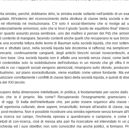
della sinistra, perché, dobbiamo dirlo, la sinistra esiste soltanto nell'ambito di un e
capitale. All'esterno del riconoscimento della struttura di classe della società e del
, né riformista né rivoluzionaria. C'è solo il social-liberismo che si rivolge ad u
otenzialmente armoniosi, solo che si trovi il giusto “punto de equilibrio final” intercl
, per quanto assurdo possa sembrare, uno dei
maîtres à penser
del Pd) che armoniz
è contento di mangiare, facendo contenti anche quelli che recuperano le sue briciol
 una scorretta lettura delle teorie di Bauman sulla società liquida, che non sott
atore e sfruttato (anzi, nella società liquida tale dicotomia si rafforza) ma sempl
recarie, continuamente cangianti, degli antichi blocchi sociali novecenteschi, e
loro base. Una società liquida non è affatto una società senza classi, come tanti i
 conterebbe solo la soddisfazione dell'individuo in un mondo che gli offra il m
età in cui i rapporti sociali vengono atomizzati, rimangono sullo sfondo, producend
idualismo, sul piano sovrastrutturale, viene esaltato come valore fondante. Ma e
nalizzare correttamente i conflitti di classe tipici della società liquida, e quindi di d
a del XXI secolo.
cupero della dimensione intellettuale, in politica, è fondamentale per uscire dallo st
ruolo che le è proprio. Ma come? Recuperando l'insegnamento gramsciano dell
à di oggi. Si tratta dell'intellettuale che, per poter essere organico alla class
 egemonia culturale, deve sapere, innanzitutto, tornare all'analisi di classe, sape
da post-moderna. Non è possibile ricostruire una sinistra egemone senza tornare all
la ricerca sul campo, l'inchiesta operaia a questionario e campione, e come l
todi di con-ricerca, cioè di messa alla pari fra ricercatore ed intervistato in un 
hiesta ed i suoi obiettivi, non solo conoscitivi ma anche politici, si formano. Pri