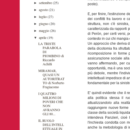
settembre
(25)
►
posto).
agosto
(21)
►
E, per finire, l'estinzione 
luglio
(27)
►
dei conflitti fra lavoro e 
giugno
(20)
►
struttura, non c'è sinistra
caratterizzata da rapporti p
maggio
(26)
►
di Peròn, per certi versi
aprile
(19)
▼
contesto in cui chi mangia 
LA TRISTE
Un approccio che deriva da
PARABOLA
della dicotomia fra sfrutt
DI
ricomposizione in forme p
PIOMBINO di
assicurazione sociale alla 
Riccardo
vanno affermando, per cui
Achilli
opportunità, ma è una soci
MIRAMAR,
più debole, mentre l'indiv
QUASI UN
intellettuali impedisce di a
AUTORITRAT
TO di Norberto
fondamentale per la sinistr
Fragiacomo
E' quindi evidente che il re
I QUATTRO
MILIONI DI
alla politica stessa il 
POVERI CHE
attualizzandolo alla realt
NON
raggiungere nuove forme di
AVRANNO
classe della società liqui
GLI 80...
intendeva Panzieri, cioè 
IL RUOLO
l'inchiesta condotta con me
DELL'INTELL
anche la metodologia di inc
ETTUALE IN