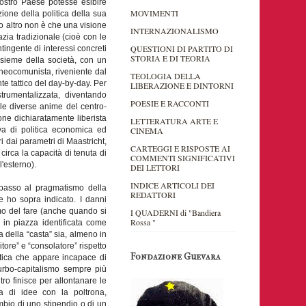
nostro Paese potesse esibire
MOVIMENTI
zione della politica della sua
o altro non è che una visione
INTERNAZIONALISMO
zia tradizionale (cioè con le
QUESTIONI DI PARTITO DI
tingente di interessi concreti
STORIA E DI TEORIA
insieme della società, con un
 neocomunista, riveniente dal
TEOLOGIA DELLA
te tattico del day-by-day. Per
LIBERAZIONE E DINTORNI
strumentalizzata, diventando
POESIE E RACCONTI
elle diverse anime del centro-
one dichiaratamente liberista
LETTERATURA ARTE E
CINEMA
iva di politica economica ed
i dai parametri di Maastricht,
CARTEGGI E RISPOSTE AI
circa la capacità di tenuta di
COMMENTI SIGNIFICATIVI
l'esterno).
DEI LETTORI
INDICE ARTICOLI DEI
 passo al pragmatismo della
REDATTORI
he ho sopra indicato. I danni
ismo del fare (anche quando si
I QUADERNI di "Bandiera
Rossa "
 in piazza identificata come
a della “casta” sia, almeno in
itore” e “consolatore” rispetto
Fondazione Guevara
litica che appare incapace di
urbo-capitalismo sempre più
ro finisce per allontanare le
ra di idee con la poltrona,
ambio di uno stipendio o di un