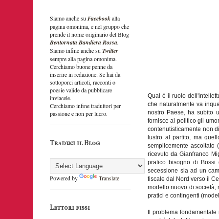
Siamo anche su
Facebook
alla
pagina omonima, e nel gruppo che
prende il nome originario del Blog
Bentornata Bandiera Rossa
.
Siamo infine anche su
Twitter
sempre alla pagina omonima.
Cerchiamo
buone penne
da
inserire in redazione. Se hai da
sottoporci articoli, racconti o
poesie valide da pubblicare
Qual è il ruolo dell'intell
inviacele.
che naturalmente va inquadr
Cerchiamo infine traduttori per
nostro Paese, ha subito un
passione e non per lucro.
fornisce al politico gli umo
contenutisticamente non di
lustro al partito, ma quel
Traduci il Blog
semplicemente ascoltato (
ricevuto da Gianfranco Mi
pratico bisogno di Bossi d
secessione sia ad un camb
Powered by
Translate
fiscale dal Nord verso il C
modello nuovo di società, 
pratici e contingenti (mode
Lettori fissi
Il problema fondamentale no