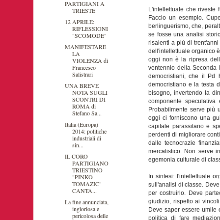
PARTIGIANI A
L'intellettuale che rivest
TRIESTE
Faccio un esempio. Cuperl
12 APRILE:
berlinguerismo, che, pera
RIFLESSIONI
se fosse una analisi storic
"SCOMODE"
risalenti a più di trent'an
MANIFESTARE
dell'intellettuale organico 
LA
oggi non è la ripresa del
VIOLENZA di
Francesco
ventennio della Seconda R
Salistrari
democristiani, che il Pd
democristiano e la testa d
UNA BREVE
NOTA SUGLI
bisogno, invertendo la din
SCONTRI DI
componente speculativa e 
ROMA di
Probabilmente serve più un
Stefano Sa...
oggi ci forniscono una gui
Italia (Europa)
capitale parassitario e sp
2014: politiche
perdenti di migliorare con
industriali di
dalle tecnocrazie finanzi
sin...
mercatistico. Non serve in
IL CORO
egemonia culturale di class
PARTIGIANO
TRIESTINO
"PINKO
In sintesi: l'intellettuale
TOMAZIC"
sull'analisi di classe. Dev
CANTA...
per costruirlo. Deve part
La fine annunciata,
giudizio, rispetto ai vinco
ingloriosa e
Deve saper essere umile e
pericolosa delle
politica di fare mediazio