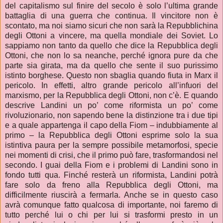
del capitalismo sul finire del secolo è solo l’ultima grande
battaglia di una guerra che continua. Il vincitore non è
scontato, ma noi siamo sicuri che non sarà la Repubblichina
degli Ottoni a vincere, ma quella mondiale dei Soviet. Lo
sappiamo non tanto da quello che dice la Repubblica degli
Ottoni, che non lo sa neanche, perché ignora pure da che
parte sia girata, ma da quello che sente il suo purissimo
istinto borghese. Questo non sbaglia quando fiuta in Marx il
pericolo. In effetti, altro grande pericolo all’infuori del
marxismo, per la Repubblica degli Ottoni, non c’è. E quando
descrive Landini un po’ come riformista un po’ come
rivoluzionario, non sapendo bene la distinzione tra i due tipi
e a quale appartenga il capo della Fiom – indubbiamente al
primo – la Repubblica degli Ottoni esprime solo la sua
istintiva paura per la sempre possibile metamorfosi, specie
nei momenti di crisi, che il primo può fare, trasformandosi nel
secondo. I guai della Fiom e i problemi di Landini sono in
fondo tutti qua. Finché resterà un riformista, Landini potrà
fare solo da freno alla Repubblica degli Ottoni, ma
difficilmente riuscirà a fermarla. Anche se in questo caso
avrà comunque fatto qualcosa di importante, noi faremo di
tutto perché lui o chi per lui si trasformi presto in un