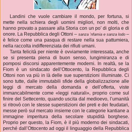
Landini che vuole cambiare il mondo, per fortuna, si
mette nella schiera degli uomini migliori, non molti, che
hanno provato a passare alla Storia con un po’ di gloria e di
onore. La Repubblica degli Ottoni –
–
sanza ’nfamia e sanza lodo
è felice come una pasqua di restare nella sua pattumiera,
nella raccolta indifferenziata dei rifiuti umani.
Tanta felicità per niente è ovviamente interessata, anche
se si presenta piena di buon senso, lungimiranza e di
pomposi discorsi apparentemente moderni. In realtà, se la
Fiom è un sindacato dell’Ottocento, la Repubblica degli
Ottoni non va più in là delle sue superstizioni illuminate. Ci
sono tutte, dalle immutabili sfide della globalizzazione alle
leggi di mercato della domanda e dell’offerta, viste
immancabilmente come
«
leggi naturali
», proprio come sul
finire del Settecento, quando uscita dal medioevo, l’umanità
si ritrovò con le stesse superstizioni dei preti e dei feudatari,
messe però sul mercato insieme con le categorie kantiane a
immagine imperitura della secolare stupidità borghese.
Proprio per questo, la Fiom, è il più moderno dei sindacati,
perché dall’Ottocento ad oggi il linguaggio della Repubblica