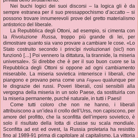
Nei buchi logici dei suoi discorsi – la logica gli è da
sempre estranea per il suo pressappochismo d’accatto – si
possono trovare innumerevoli prove del gretto materialismo
antistorico del liberale.
La Repubblica degli Ottoni, ad esempio, si cimenta con
la
Rivoluzione Russa
, troppo più grande di lei, per
dimostrare quanto sia vano provare a cambiare le cose. «Lo
Stato costruito secondo i princìpi rivoluzionari (sic!) non
funzionò […] Poi vennero la dittatura, la tirannide, la miseria
universale». Si direbbe che è per il suo buon cuore se la
Repubblica degli Ottoni si oppone ad ogni cambiamento
miserabile. La miseria sovietica intenerisce i liberali, che
piangono e provano pena come una
qualunque per
Frignero
le disgrazie dei russi. Poveri liberali, così sensibili alla
vergogna della miseria in un solo Paese, da sostituirla con
la miseria permanente, purché naturale, in tutti i Paesi!
Come tutti coloro che non ne hanno, i liberali
attribuiscono a un’idea il crollo dell’Urss, non capiscono, per
amore del profitto, che la sconfitta dell’impero sovietico, è
solo il risultato della lotta di classe su scala mondiale.
Sconfitta ad est ed ovest, la Russia proletaria ha resistito
fino al 1989-91 prima di capitolare al capitalismo. La vittoria