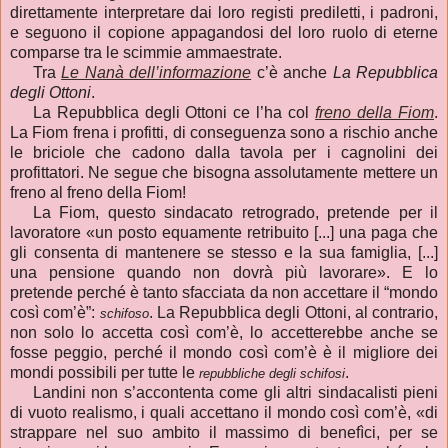
direttamente interpretare dai loro registi prediletti, i padroni,
e seguono il copione appagandosi del loro ruolo di eterne
comparse tra le scimmie ammaestrate.
Tra
Le Nanà dell’informazione
c’è anche
La Repubblica
degli Ottoni
.
La Repubblica degli Ottoni ce l’ha col
freno della Fiom
.
La Fiom frena i profitti, di conseguenza sono a rischio anche
le briciole che cadono dalla tavola per i cagnolini dei
profittatori. Ne segue che bisogna assolutamente mettere un
freno al freno della Fiom!
La Fiom, questo sindacato retrogrado, pretende per il
lavoratore «
un posto equamente retribuito [...] una paga che
gli consenta di mantenere se stesso e la sua famiglia, [...]
una pensione quando non dovrà più lavorare
»
. E lo
pretende perché è tanto sfacciata da non accettare il “mondo
così com’è”:
. La Repubblica degli Ottoni, al contrario,
schifoso
non solo lo accetta così com’è, lo accetterebbe anche se
fosse peggio, perché il mondo così com’è è il migliore dei
mondi possibili per tutte le
.
repubbliche degli schifosi
Landini non s’accontenta come gli altri sindacalisti pieni
di vuoto realismo, i quali accettano il mondo così com’è,
«
di
strappare nel suo ambito il massimo di benefìci, per se